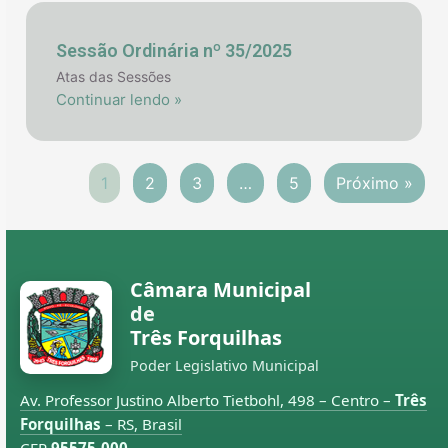
Sessão Ordinária nº 35/2025
Atas das Sessões
Continuar lendo »
1
2
3
…
5
Próximo »
Câmara Municipal
de
Três Forquilhas
Poder Legislativo Municipal
Av. Professor Justino Alberto Tietbohl, 498 – Centro –
Três
Forquilhas
– RS, Brasil