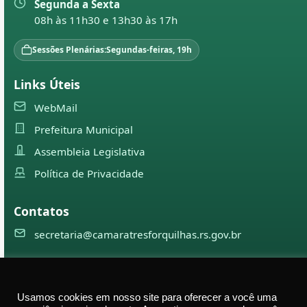
Segunda a Sexta
08h às 11h30 e 13h30 às 17h
Sessões Plenárias:
Segundas-feiras, 19h
Links Úteis
WebMail
Prefeitura Municipal
Assembleia Legislativa
Política de Privacidade
Contatos
secretaria@camaratresforquilhas.rs.gov.br
©
2026
Câmara Municipal de
Três Forquilhas
— Todos os
Usamos cookies em nosso site para oferecer a você uma
direitos reservados