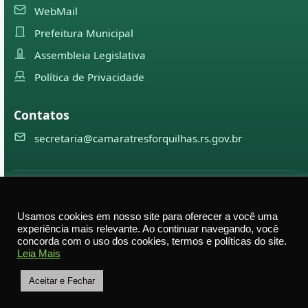
WebMail
Prefeitura Municipal
Assembleia Legislativa
Política de Privacidade
Contatos
secretaria@camaratresforquilhas.rs.gov.br
©
2026
Câmara Municipal de
Três Forquilhas
— Todos os
direitos reservados
Usamos cookies em nosso site para oferecer a você uma
experiência mais relevante. Ao continuar navegando, você
Av. Professor Justino Alberto Tietbohl, 498 – Centro –
concorda com o uso dos cookies, termos e políticas do site.
Três Forquilhas – RS — CEP 95575-000
Leia Mais
Aceitar e Fechar