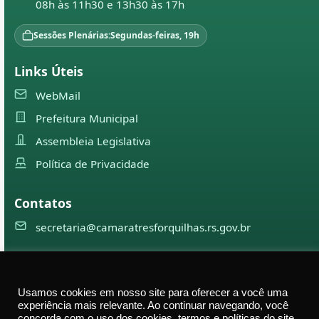
08h às 11h30 e 13h30 às 17h
Sessões Plenárias:
Segundas-feiras, 19h
Links Úteis
WebMail
Prefeitura Municipal
Assembleia Legislativa
Política de Privacidade
Contatos
secretaria@camaratresforquilhas.rs.gov.br
©
2026
Câmara Municipal de
Três Forquilhas
— Todos os
Usamos cookies em nosso site para oferecer a você uma
direitos reservados
experiência mais relevante. Ao continuar navegando, você
concorda com o uso dos cookies, termos e políticas do site.