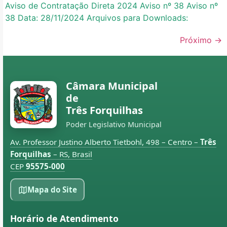
Aviso de Contratação Direta 2024 Aviso nº 38 Aviso nº
38 Data: 28/11/2024 Arquivos para Downloads:
Próximo
→
Câmara Municipal
de
Três Forquilhas
Poder Legislativo Municipal
Av. Professor Justino Alberto Tietbohl, 498 – Centro –
Três
Forquilhas
– RS, Brasil
CEP
95575-000
Mapa do Site
Horário de Atendimento