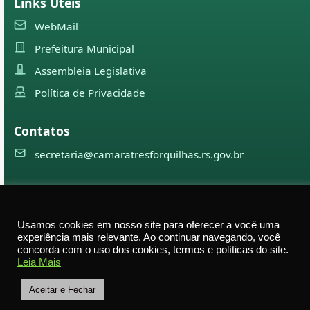
Links Úteis
WebMail
Prefeitura Municipal
Assembleia Legislativa
Política de Privacidade
Contatos
secretaria@camaratresforquilhas.rs.gov.br
©
2026
Câmara Municipal de
Três Forquilhas
— Todos os
direitos reservados
Usamos cookies em nosso site para oferecer a você uma
experiência mais relevante. Ao continuar navegando, você
Av. Professor Justino Alberto Tietbohl, 498 – Centro –
concorda com o uso dos cookies, termos e políticas do site.
Leia Mais
Três Forquilhas – RS — CEP 95575-000
Aceitar e Fechar