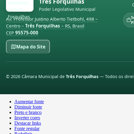
Três Forquilhas
Poder Legislativo Municipal
S
Av. Professor Justino Alberto Tietbohl, 498 –
P
Centro –
Três Forquilhas
– RS, Brasil
CEP
95575-000
Mapa do Site
©
2026
Câmara Municipal de
Três Forquilhas
— Todos os direi
Aumentar fonte
Diminuir fonte
Preto e branco
Inverter cores
Destacar links
Fonte regular
Redefinir