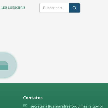
LEIS MUNICIPAIS
Contatos
secretaria@camaratresforquilhas.rs.gov.br