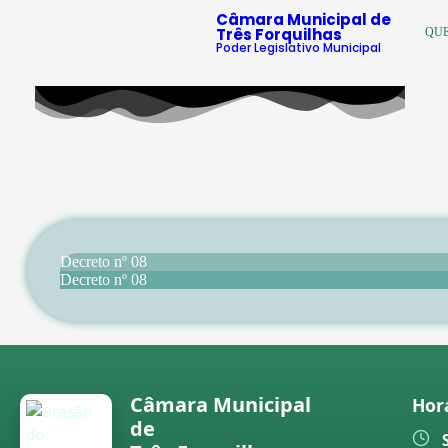
Câmara Municipal de
Três Forquilhas
QU
Poder Legislativo Municipal
Decreto nº 08
Decreto nº 08
Câmara Municipal
Hor
de