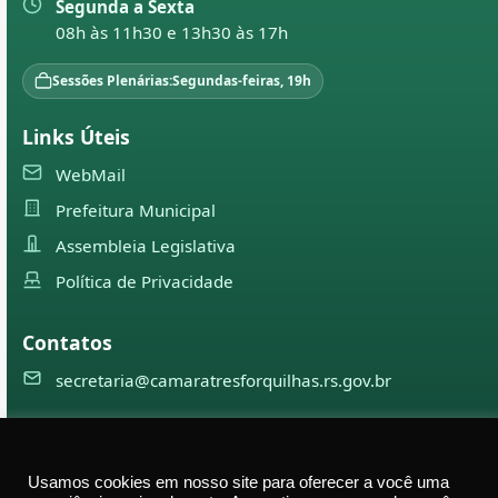
Segunda a Sexta
08h às 11h30 e 13h30 às 17h
Sessões Plenárias:
Segundas-feiras, 19h
Links Úteis
WebMail
Prefeitura Municipal
Assembleia Legislativa
Política de Privacidade
Contatos
secretaria@camaratresforquilhas.rs.gov.br
©
2026
Câmara Municipal de
Três Forquilhas
— Todos os
Usamos cookies em nosso site para oferecer a você uma
direitos reservados