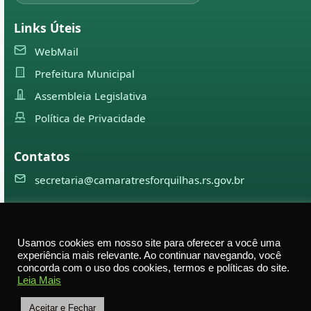
Links Úteis
WebMail
Prefeitura Municipal
Assembleia Legislativa
Política de Privacidade
Contatos
secretaria@camaratresforquilhas.rs.gov.br
©
2026
Câmara Municipal de
Três Forquilhas
— Todos os
Usamos cookies em nosso site para oferecer a você uma
direitos reservados
experiência mais relevante. Ao continuar navegando, você
concorda com o uso dos cookies, termos e políticas do site.
Av. Professor Justino Alberto Tietbohl, 498 – Centro –
Leia Mais
Três Forquilhas – RS — CEP 95575-000
Aceitar e Fechar