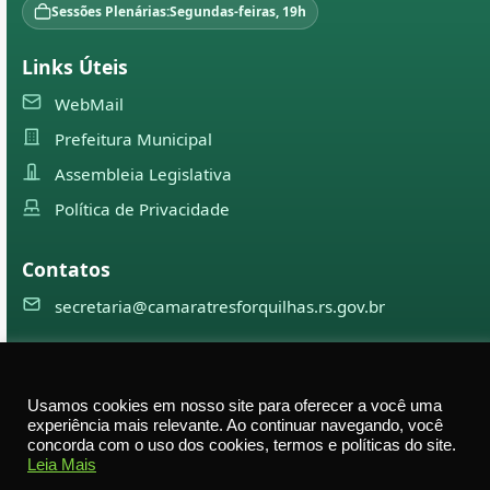
Sessões Plenárias:
Segundas-feiras, 19h
Links Úteis
WebMail
Prefeitura Municipal
Assembleia Legislativa
Política de Privacidade
Contatos
secretaria@camaratresforquilhas.rs.gov.br
©
2026
Câmara Municipal de
Três Forquilhas
— Todos os
Usamos cookies em nosso site para oferecer a você uma
direitos reservados
experiência mais relevante. Ao continuar navegando, você
concorda com o uso dos cookies, termos e políticas do site.
Av. Professor Justino Alberto Tietbohl, 498 – Centro –
Leia Mais
Três Forquilhas – RS — CEP 95575-000