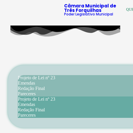
Câmara Municipal de
Três Forquilhas
QU
Poder Legislativo Municipal
Projeto de Lei nº 23
Emendas
Redação Final
Pareceres
Projeto de Lei nº 23
Emendas
Redação Final
Pareceres