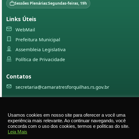
Sessões Plenárias:
Segundas-feiras, 19h
Links Úteis
WebMail
Prefeitura Municipal
Assembleia Legislativa
Política de Privacidade
Contatos
secretaria@camaratresforquilhas.rs.gov.br
©
2026
Câmara Municipal de
Três Forquilhas
— Todos os
Usamos cookies em nosso site para oferecer a você uma
direitos reservados
experiência mais relevante. Ao continuar navegando, você
concorda com o uso dos cookies, termos e políticas do site.
Av. Professor Justino Alberto Tietbohl, 498 – Centro –
Leia Mais
Três Forquilhas – RS — CEP 95575-000