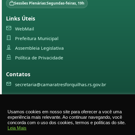
Sessões Plenárias:
Segundas-feiras, 19h
Links Úteis
WebMail
Prefeitura Municipal
Assembleia Legislativa
Política de Privacidade
Contatos
secretaria@camaratresforquilhas.rs.gov.br
©
2026
Câmara Municipal de
Três Forquilhas
— Todos os
Usamos cookies em nosso site para oferecer a você uma
direitos reservados
experiência mais relevante. Ao continuar navegando, você
concorda com o uso dos cookies, termos e políticas do site.
Av. Professor Justino Alberto Tietbohl, 498 – Centro –
Leia Mais
Três Forquilhas – RS — CEP 95575-000