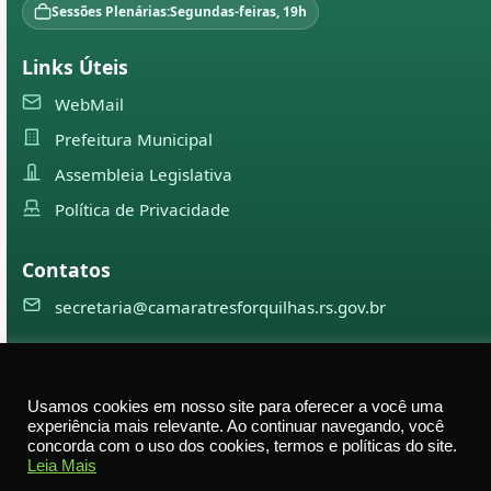
Sessões Plenárias:
Segundas-feiras, 19h
Links Úteis
WebMail
Prefeitura Municipal
Assembleia Legislativa
Política de Privacidade
Contatos
secretaria@camaratresforquilhas.rs.gov.br
©
2026
Câmara Municipal de
Três Forquilhas
— Todos os
Usamos cookies em nosso site para oferecer a você uma
direitos reservados
experiência mais relevante. Ao continuar navegando, você
concorda com o uso dos cookies, termos e políticas do site.
Av. Professor Justino Alberto Tietbohl, 498 – Centro –
Leia Mais
Três Forquilhas – RS — CEP 95575-000