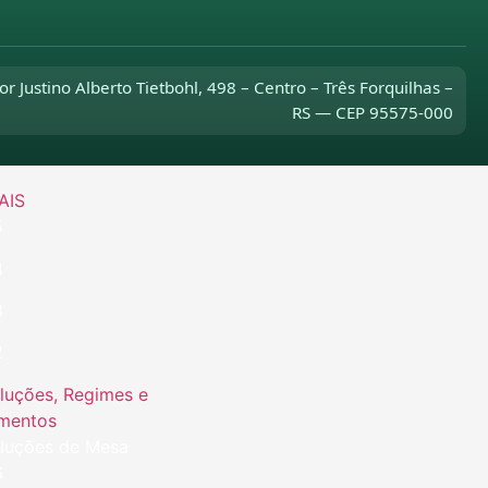
lativas
 e emendas
or Justino Alberto Tietbohl, 498 – Centro – Três Forquilhas –
RS — CEP 95575-000
ndas
AIS
5
4
3
2
luções, Regimes e
mentos
luções de Mesa
6