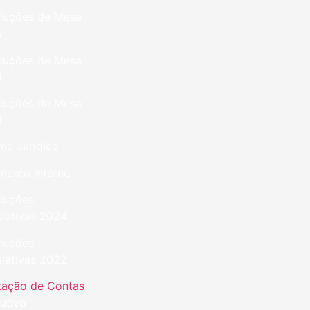
luções de Mesa
5
luções de Mesa
4
luções de Mesa
3
me Jurídico
mento interno
luções
slativas 2024
luções
slativas 2022
tação de Contas
utivo