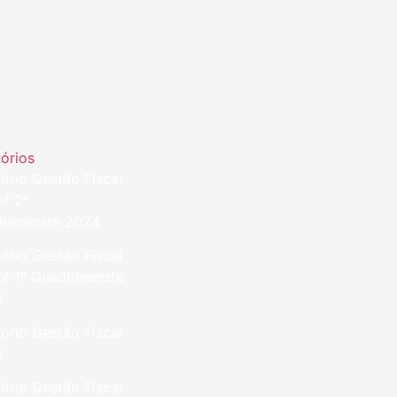
tórios
tório Gestão Fiscal
nf 2º
rimenste 2024
tório Gestão Fiscal
nf 1º Quadrimenste
4
tório Gestão Fiscal
4
tório Gestão Fiscal