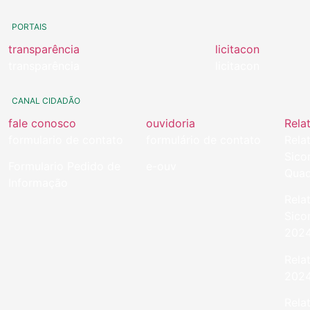
PORTAIS
transparência
licitacon
transparência
licitacon
CANAL CIDADÃO
fale conosco
ouvidoria
Rela
formulario de contato
formulário de contato
Rela
Sico
Formulario Pedido de
e-ouv
Quad
Informação
Rela
Sico
202
Rela
202
Rela