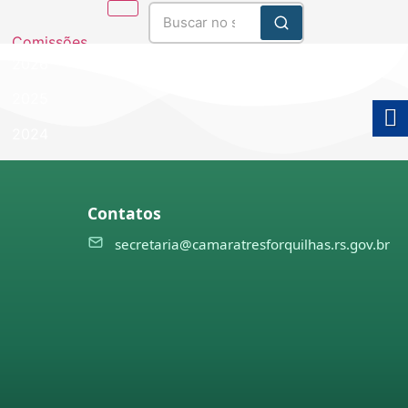
Comissões
2026
2025
2024
2023
2022
Contatos
2021
secretaria@camaratresforquilhas.rs.gov.br
es e
ulgações
ões
ulgações