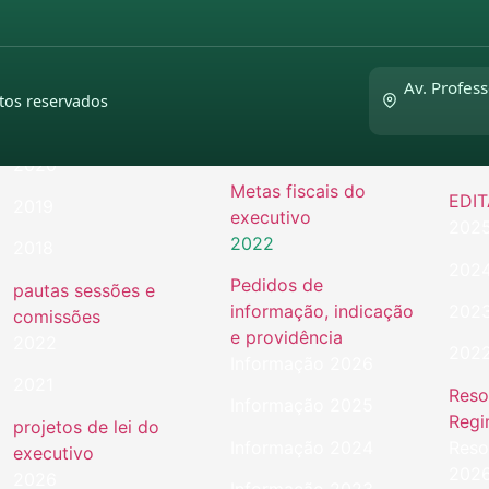
Legis
2023
2023
Leis
2022
Leis
2022
Av. Profess
tos reservados
2021
Eme
2021
2019
2020
Metas fiscais do
EDIT
2019
executivo
202
2022
2018
202
Pedidos de
pautas sessões e
informação, indicação
202
comissões
e providência
2022
202
Informação 2026
2021
Reso
Informação 2025
Regi
projetos de lei do
Inf
ormação 2024
Reso
executivo
202
2026