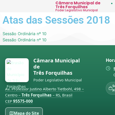
Câmara Municipal de
Três Forquilhas
Poder Legislativo Municipal
Atas das Sessões 2018
Sessão Ordinária nº 10
Sessão Ordinária nº 10
Câmara Municipal
Hor
de
Três Forquilhas
Poder Legislativo Municipal
S
Av. Professor Justino Alberto Tietbohl, 498 –
P
Centro –
Três Forquilhas
– RS, Brasil
CEP
95575-000
Mapa do Site