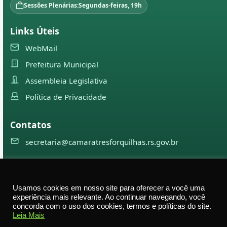
Sessões Plenárias:
Segundas-feiras, 19h
Links Úteis
WebMail
Prefeitura Municipal
Assembleia Legislativa
Política de Privacidade
Contatos
secretaria@camaratresforquilhas.rs.gov.br
©
2026
Câmara Municipal de
Três Forquilhas
— Todos os
Usamos cookies em nosso site para oferecer a você uma
direitos reservados
experiência mais relevante. Ao continuar navegando, você
concorda com o uso dos cookies, termos e políticas do site.
Av. Professor Justino Alberto Tietbohl, 498 – Centro –
Leia Mais
Três Forquilhas – RS — CEP 95575-000