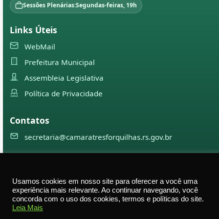
Sessões Plenárias:
Segundas-feiras, 19h
Links Úteis
WebMail
Prefeitura Municipal
Assembleia Legislativa
Política de Privacidade
Contatos
secretaria@camaratresforquilhas.rs.gov.br
©
2026
Câmara Municipal de
Três Forquilhas
— Todos os
Usamos cookies em nosso site para oferecer a você uma
direitos reservados
experiência mais relevante. Ao continuar navegando, você
concorda com o uso dos cookies, termos e políticas do site.
Av. Professor Justino Alberto Tietbohl, 498 – Centro –
Leia Mais
Três Forquilhas – RS — CEP 95575-000