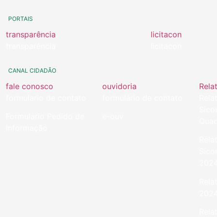
PORTAIS
transparência
licitacon
transparência
licitacon
CANAL CIDADÃO
fale conosco
ouvidoria
Rela
formulario de contato
formulário de contato
Rela
Sico
Formulario Pedido de
e-ouv
Quad
Informação
Rela
Sico
202
Rela
202
Rela