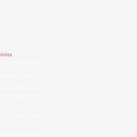
tórios
tório Gestão Fiscal
nf 2º
rimenste 2024
tório Gestão Fiscal
nf 1º Quadrimenste
4
tório Gestão Fiscal
4
tório Gestão Fiscal