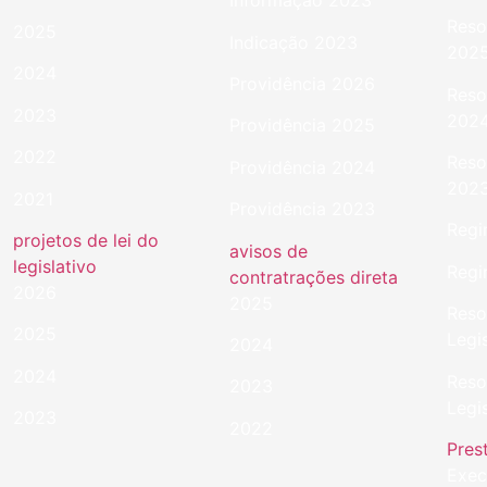
Informação 2023
Reso
2025
Indicação 2023
202
2024
Providência 2026
Reso
2023
202
Providência 2025
2022
Reso
Providência 2024
202
2021
Providência 2023
Regi
projetos de lei do
avisos de
legislativo
Regi
contratrações direta
2026
2025
Reso
2025
Legi
2024
2024
Reso
2023
Legi
2023
2022
Pres
Exec