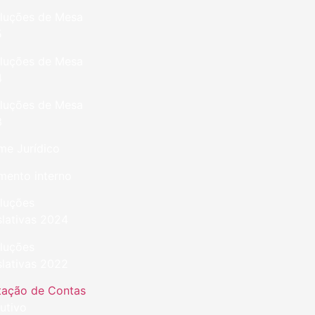
luções de Mesa
5
luções de Mesa
4
luções de Mesa
3
me Jurídico
mento interno
luções
slativas 2024
luções
slativas 2022
tação de Contas
utivo