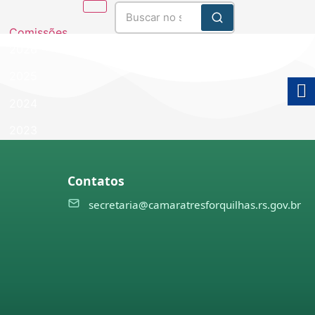
Comissões
2026
2025
2024
2023
2022
Contatos
2021
secretaria@camaratresforquilhas.rs.gov.br
es e
ulgações
ões
ulgações