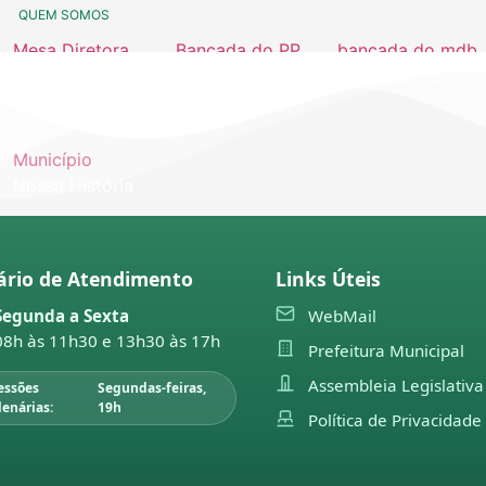
QUEM SOMOS
Mesa Diretora
Bancada do PP
bancada do mdb
2026
2025 / 2028
2025 / 2028
2025
Município
Nossa História
ário de Atendimento
Links Úteis
Segunda a Sexta
WebMail
08h às 11h30 e 13h30 às 17h
LEGISLAÇÃO
Prefeitura Municipal
atas das sessões
decretos do executivo
Moçõ
Assembleia Legislativa
essões
Segundas-feiras,
2026
2022
Prom
lenárias:
19h
Política de Privacidade
Moç
2025
decretos do legislativo
2025
Prom
2024