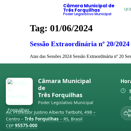
Câmara Municipal de
Três Forquilhas
QU
Poder Legislativo Municipal
Tag:
01/06/2024
Sessão Extraordinária nº 20/2024
Atas das Sessões 2024 Sessão Extraordinária nº 20 Se
Câmara Municipal
Hor
de
Três Forquilhas
Poder Legislativo Municipal
S
Av. Professor Justino Alberto Tietbohl, 498 –
P
Centro –
Três Forquilhas
– RS, Brasil
CEP
95575-000