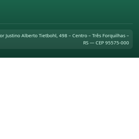
or Justino Alberto Tietbohl, 498 – Centro – Três Forquilhas –
RS — CEP 95575-000