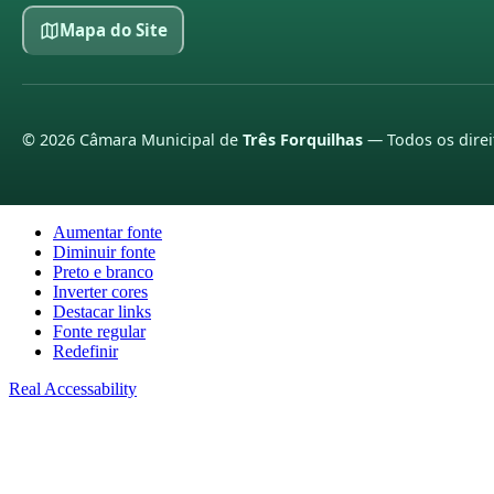
Mapa do Site
©
2026
Câmara Municipal de
Três Forquilhas
— Todos os direi
Aumentar fonte
Diminuir fonte
Preto e branco
Inverter cores
Destacar links
Fonte regular
Redefinir
Real Accessability