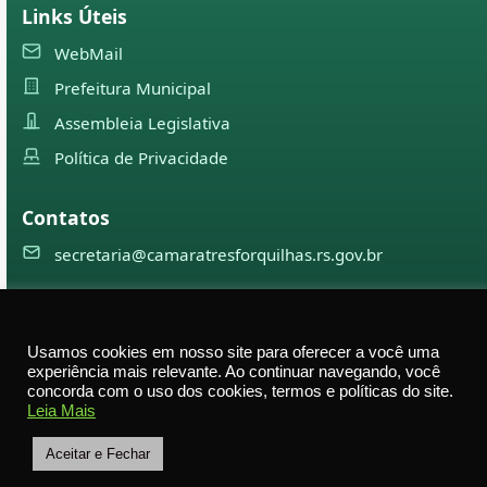
Links Úteis
WebMail
Prefeitura Municipal
Assembleia Legislativa
Política de Privacidade
Contatos
secretaria@camaratresforquilhas.rs.gov.br
©
2026
Câmara Municipal de
Três Forquilhas
— Todos os
Usamos cookies em nosso site para oferecer a você uma
direitos reservados
experiência mais relevante. Ao continuar navegando, você
concorda com o uso dos cookies, termos e políticas do site.
Av. Professor Justino Alberto Tietbohl, 498 – Centro –
Leia Mais
Três Forquilhas – RS — CEP 95575-000
Aceitar e Fechar