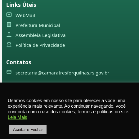
Links Úteis
WebMail
Prefeitura Municipal
Assembleia Legislativa
Política de Privacidade
Contatos
secretaria@camaratresforquilhas.rs.gov.br
©
2026
Câmara Municipal de
Três Forquilhas
— Todos os
Usamos cookies em nosso site para oferecer a você uma
direitos reservados
experiência mais relevante. Ao continuar navegando, você
concorda com o uso dos cookies, termos e políticas do site.
Av. Professor Justino Alberto Tietbohl, 498 – Centro –
Leia Mais
Três Forquilhas – RS — CEP 95575-000
Aceitar e Fechar