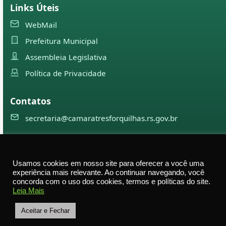
Links Úteis
WebMail
Prefeitura Municipal
Assembleia Legislativa
Política de Privacidade
Contatos
secretaria@camaratresforquilhas.rs.gov.br
©
2026
Câmara Municipal de
Três Forquilhas
— Todos os
Usamos cookies em nosso site para oferecer a você uma
direitos reservados
experiência mais relevante. Ao continuar navegando, você
concorda com o uso dos cookies, termos e políticas do site.
Av. Professor Justino Alberto Tietbohl, 498 – Centro –
Leia Mais
Três Forquilhas – RS — CEP 95575-000
Aceitar e Fechar