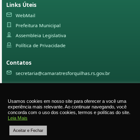
Links Úteis
WebMail
Prefeitura Municipal
Assembleia Legislativa
Política de Privacidade
Contatos
secretaria@camaratresforquilhas.rs.gov.br
©
2026
Câmara Municipal de
Três Forquilhas
— Todos os
Usamos cookies em nosso site para oferecer a você uma
direitos reservados
experiência mais relevante. Ao continuar navegando, você
concorda com o uso dos cookies, termos e políticas do site.
Av. Professor Justino Alberto Tietbohl, 498 – Centro –
Leia Mais
Três Forquilhas – RS — CEP 95575-000
Aceitar e Fechar