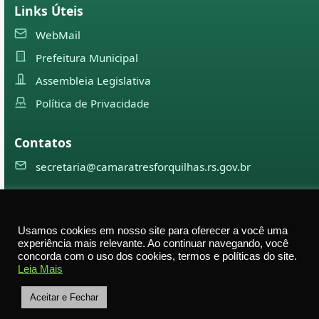
Links Úteis
WebMail
Prefeitura Municipal
Assembleia Legislativa
Política de Privacidade
Contatos
secretaria@camaratresforquilhas.rs.gov.br
©
2026
Câmara Municipal de
Três Forquilhas
— Todos os
Usamos cookies em nosso site para oferecer a você uma
direitos reservados
experiência mais relevante. Ao continuar navegando, você
concorda com o uso dos cookies, termos e políticas do site.
Av. Professor Justino Alberto Tietbohl, 498 – Centro –
Leia Mais
Três Forquilhas – RS — CEP 95575-000
Aceitar e Fechar