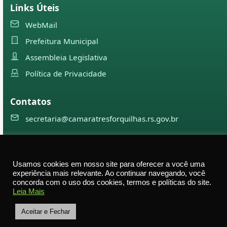
Links Úteis
WebMail
Prefeitura Municipal
Assembleia Legislativa
Política de Privacidade
Contatos
secretaria@camaratresforquilhas.rs.gov.br
©
2026
Câmara Municipal de
Três Forquilhas
— Todos os
Usamos cookies em nosso site para oferecer a você uma
direitos reservados
experiência mais relevante. Ao continuar navegando, você
concorda com o uso dos cookies, termos e políticas do site.
Av. Professor Justino Alberto Tietbohl, 498 – Centro –
Leia Mais
Três Forquilhas – RS — CEP 95575-000
Aceitar e Fechar