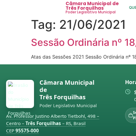
Câmara Municipal de
Três Forquilhas
QU
Poder Legislativo Municipal
Tag:
21/06/2021
Sessão Ordinária nº 1
Atas das Sessões 2021 Sessão Ordinária nº 1
Câmara Municipal
Hor
de
Três Forquilhas
Poder Legislativo Municipal
S
Av. Professor Justino Alberto Tietbohl, 498 –
P
Centro –
Três Forquilhas
– RS, Brasil
CEP
95575-000