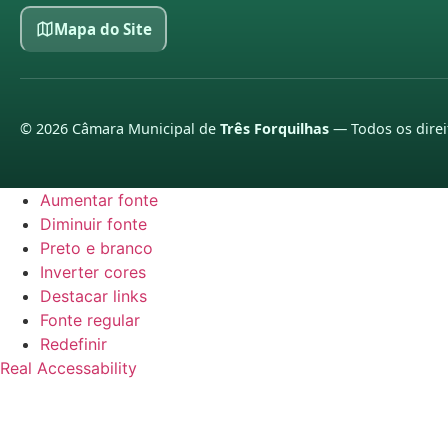
Mapa do Site
©
2026
Câmara Municipal de
Três Forquilhas
— Todos os direi
Aumentar fonte
Diminuir fonte
Preto e branco
Inverter cores
Destacar links
Fonte regular
Redefinir
Real Accessability