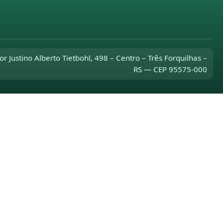
or Justino Alberto Tietbohl, 498 – Centro – Três Forquilhas –
RS — CEP 95575-000