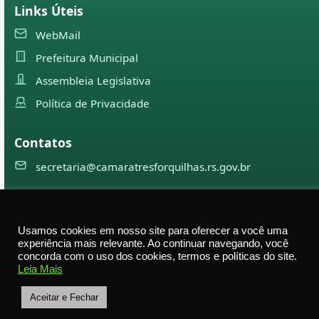
Links Úteis
WebMail
Prefeitura Municipal
Assembleia Legislativa
Política de Privacidade
Contatos
secretaria@camaratresforquilhas.rs.gov.br
©
2026
Câmara Municipal de
Três Forquilhas
— Todos os
Usamos cookies em nosso site para oferecer a você uma
direitos reservados
experiência mais relevante. Ao continuar navegando, você
concorda com o uso dos cookies, termos e políticas do site.
Av. Professor Justino Alberto Tietbohl, 498 – Centro –
Leia Mais
Três Forquilhas – RS — CEP 95575-000
Aceitar e Fechar