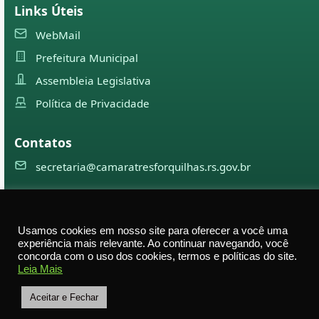
Links Úteis
WebMail
Prefeitura Municipal
Assembleia Legislativa
Política de Privacidade
Contatos
secretaria@camaratresforquilhas.rs.gov.br
©
2026
Câmara Municipal de
Três Forquilhas
— Todos os
Usamos cookies em nosso site para oferecer a você uma
direitos reservados
experiência mais relevante. Ao continuar navegando, você
concorda com o uso dos cookies, termos e políticas do site.
Av. Professor Justino Alberto Tietbohl, 498 – Centro –
Leia Mais
Três Forquilhas – RS — CEP 95575-000
Aceitar e Fechar