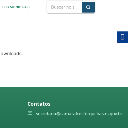
LEIS MUNICIPAIS
Downloads:
Contatos
secretaria@camaratresforquilhas.rs.gov.br